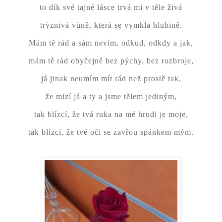
to dík své tajné lásce trvá mi v těle živá
trýznivá vůně, která se vymkla hlubině.
Mám tě rád a sám nevím, odkud, odkdy a jak,
mám tě rád obyčejně bez pýchy, bez rozbroje,
já jinak neumím mít rád než prostě tak,
že mizí já a ty a jsme tělem jediným,
tak blízcí, že tvá ruka na mé hrudi je moje,
tak blízcí, že tvé oči se zavřou spánkem mým.