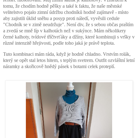
tomu, že chodím hodně pěšky a také k faktu, že naše městské
velitelstvo pojalo zimní údržbu chodníků hodně zajímavě - místo
aby zajistili úklid sněhu a posyp proti náledí, vyvěsili cedule
"Chodník se v zimě neudržuje". Není div, že s sebou občas praštím
a zvedá se mně líp v kalhotách než v sukýnce. Mám několikery
černé kalhoty, tvídové tříčtvrťáky a džíny, které kombinuji s vršky v
různé intenzitě hřejivosti, podle toho jaká je právě teplota.
Tuto kombinaci mám ráda, když je hodně chladno. Vrstvím rolák,
který se opět stal letos hitem, s teplým svetrem. Outfit ozvláštní letní
náramky a skořicově hnědý pásek s botami celek proteplí.