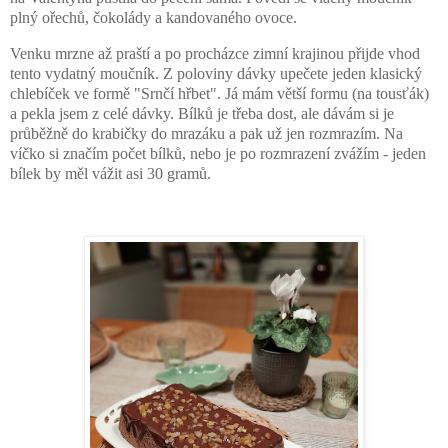
plný ořechů, čokolády a kandovaného ovoce.
Venku mrzne až praští a po procházce zimní krajinou přijde vhod
tento vydatný moučník. Z poloviny dávky upečete jeden klasický
chlebíček ve formě "Srnčí hřbet". Já mám větší formu (na tousťák)
a pekla jsem z celé dávky. Bílků je třeba dost, ale dávám si je
průběžně do krabičky do mrazáku a pak už jen rozmrazím. Na
víčko si značím počet bílků, nebo je po rozmrazení zvážím - jeden
bílek by měl vážit asi 30 gramů.