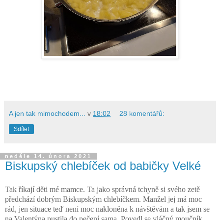
A jen tak mimochodem...
v
18:02
28 komentářů:
Sdílet
neděle 14. února 2021
Biskupský chlebíček od babičky Velké
Tak říkají děti mé mamce. Ta jako správná tchyně si svého zetě
předchází dobrým Biskupským chlebíčkem. Manžel jej má moc
rád, jen situace teď není moc nakloněna k návštěvám a tak jsem se
na Valentýna pustila do pečení sama. Povedl se vláčný moučník