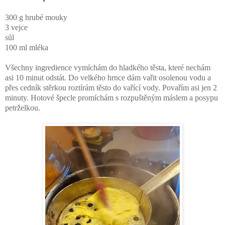
300 g hrubé mouky
3 vejce
sůl
100 ml mléka
Všechny ingredience vymíchám do hladkého těsta, které nechám
asi 10 minut odstát. Do velkého hrnce dám vařit osolenou vodu a
přes cedník stěrkou roztírám těsto do vařící vody. Povařím asi jen 2
minuty. Hotové špecle promíchám s rozpuštěným máslem a posypu
petrželkou.