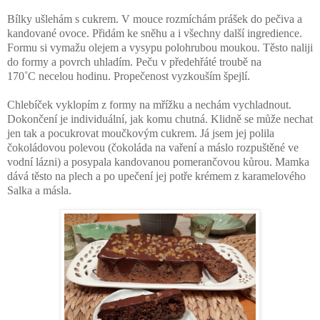
Bílky ušlehám s cukrem. V mouce rozmíchám prášek do pečiva a
kandované ovoce. Přidám ke sněhu a i všechny další ingredience.
Formu si vymažu olejem a vysypu polohrubou moukou. Těsto naliji
do formy a povrch uhladím. Peču v předehřáté troubě na
170
˚C
necelou hodinu. Propečenost vyzkouším špejlí.
Chlebíček vyklopím z formy na mřížku a nechám vychladnout.
Dokončení je individuální, jak komu chutná. Klidně se může nechat
jen tak a pocukrovat moučkovým cukrem. Já jsem jej polila
čokoládovou polevou (čokoláda na vaření a máslo rozpuštěné ve
vodní lázni) a posypala kandovanou pomerančovou kůrou. Mamka
dává těsto na plech a po upečení jej potře krémem z karamelového
Salka a másla.