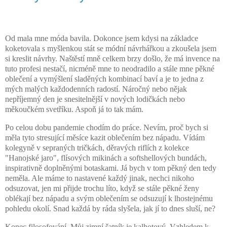
Od mala mne móda bavila. Dokonce jsem kdysi na základce
koketovala s myšlenkou stát se módní návrhářkou a zkoušela jsem
si kreslit návrhy. Naštěstí mně celkem brzy došlo, že má invence na
tuto profesi nestačí, nicméně mne to neodradilo a stále mne pěkné
oblečení a vymýšlení sladěných kombinací baví a je to jedna z
mých malých každodenních radostí. Náročný nebo nějak
nepříjemný den je snesitelnější v nových lodičkách nebo
měkoučkém svetříku. Aspoň já to tak mám.
Po celou dobu pandemie chodím do práce. Nevím, proč bych si
měla tyto stresující měsíce kazit oblečením bez nápadu. Vídám
kolegyně v sepraných tričkách, děravých riflích z kolekce
"Hanojské jaro", flísových mikinách a softshellových bundách,
inspirativně doplněnými botaskami. Já bych v tom pěkný den tedy
neměla. Ale máme to nastavené každý jinak, nechci nikoho
odsuzovat, jen mi přijde trochu líto, když se stále pěkné ženy
oblékají bez nápadu a svým oblečením se odsuzují k lhostejnému
pohledu okolí. Snad každá by ráda slyšela, jak jí to dnes sluší, ne?
Konec filosofování. Můj zimní šatník je kalhotový. Vzhledem k