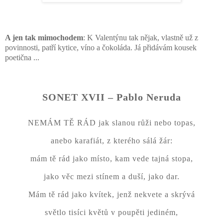
A jen tak mimochodem
: K Valentýnu tak nějak, vlastně už z
povinnosti, patří kytice, víno a čokoláda. Já přidávám kousek
poetična ...
SONET XVII – Pablo Neruda
NEMÁM TĚ RÁD jak slanou růži nebo topas,
anebo karafiát, z kterého sálá žár:
mám tě rád jako místo, kam vede tajná stopa,
jako věc mezi stínem a duší, jako dar.
Mám tě rád jako kvítek, jenž nekvete a skrývá
světlo tisíci květů v poupěti jediném,