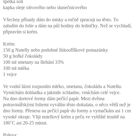
špetka soli
kapka oleje olivového nebo slunečnicového
Všechny přísady dám do misky a ručně zpracuji na těsto. To
zabalím do folie a dám na půl hodiny do ledničky. Než se vychladí,
připravím si krém.
Krém:
150 g Nutelly nebo podobné lískooříškové pomazánky
50 g hořké čokolády
100 ml smetany na šlehání 33%
100 ml mléka
1 vejce
Ve vodní lázni rozpustím mléko, smetanu, čokoládu a Nutellu.
Vymíchám dohladka a jakmile zchladne, vmíchám celé vejce.
Na dno dortové formy dám pečící papír. Mezi dvěma
potravinářskými foliemi vyválím těsto dokulata, o něco větší než je
dno formy. Přenesu na pečící papír do formy a vymačkám asi 1 cm
vysoké okraje. Vliji nutellový krém a peču ve vyhřáté troubě na
180
˚C
asi 20-25 minut.
Poleva: