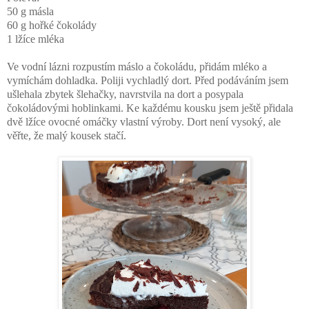
50 g másla
60 g hořké čokolády
1 lžíce mléka
Ve vodní lázni rozpustím máslo a čokoládu, přidám mléko a
vymíchám dohladka. Poliji vychladlý dort. Před podáváním jsem
ušlehala zbytek šlehačky, navrstvila na dort a posypala
čokoládovými hoblinkami. Ke každému kousku jsem ještě přidala
dvě lžíce ovocné omáčky vlastní výroby. Dort není vysoký, ale
věřte, že malý kousek stačí.