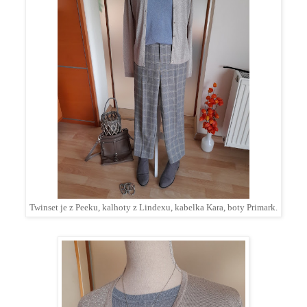
Twinset je z Peeku, kalhoty z Lindexu, kabelka Kara, boty Primark.