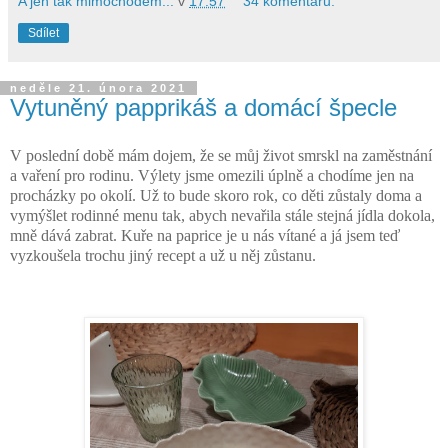
A jen tak mimochodem...
v
17:57
34 komentářů:
Sdílet
neděle 21. února 2021
Vytuněný papprikáš a domácí špecle
V poslední době mám dojem, že se můj život smrskl na zaměstnání
a vaření pro rodinu. Výlety jsme omezili úplně a chodíme jen na
procházky po okolí. Už to bude skoro rok, co děti zůstaly doma a
vymýšlet rodinné menu tak, abych nevařila stále stejná jídla dokola,
mně dává zabrat. Kuře na paprice je u nás vítané a já jsem teď
vyzkoušela trochu jiný recept a už u něj zůstanu.