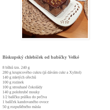
Biskupský chlebíček od babičky Velké
8 bílků tzn. 240 g
280 g krupicového cukru (já dávám cukr a Xylitol)
140 g mletých ořechů
100 g rozinek
100 g strouhané čokolády
140 g polohrubé mouky
1/2 balíčku prášku do pečiva
1 balíček kandovaného ovoce
50 g rozpuštěného másla