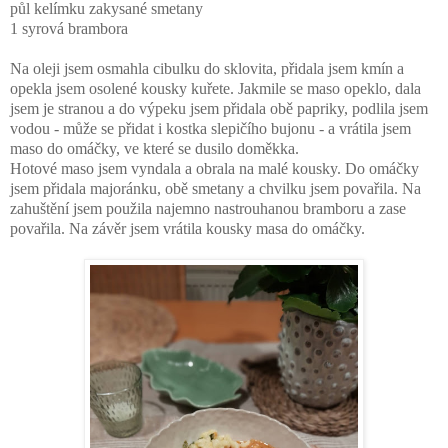
půl kelímku zakysané smetany
1 syrová brambora
Na oleji jsem osmahla cibulku do sklovita, přidala jsem kmín a
opekla jsem osolené kousky kuřete. Jakmile se maso opeklo, dala
jsem je stranou a do výpeku jsem přidala obě papriky, podlila jsem
vodou - může se přidat i kostka slepičího bujonu - a vrátila jsem
maso do omáčky, ve které se dusilo doměkka.
Hotové maso jsem vyndala a obrala na malé kousky. Do omáčky
jsem přidala majoránku, obě smetany a chvilku jsem povařila. Na
zahuštění jsem použila najemno nastrouhanou bramboru a zase
povařila. Na závěr jsem vrátila kousky masa do omáčky.