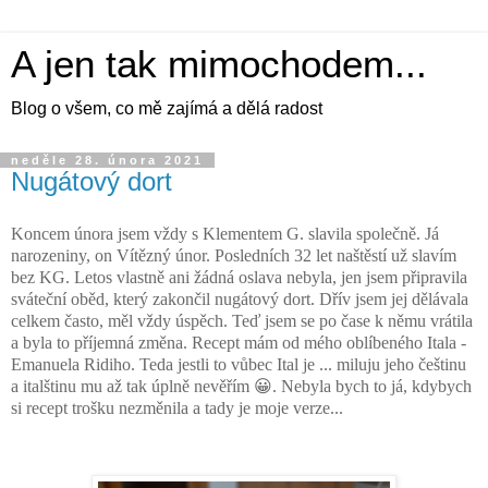
A jen tak mimochodem...
Blog o všem, co mě zajímá a dělá radost
neděle 28. února 2021
Nugátový dort
Koncem února jsem vždy s Klementem G. slavila společně. Já
narozeniny, on Vítězný únor. Posledních 32 let naštěstí už slavím
bez KG. Letos vlastně ani žádná oslava nebyla, jen jsem připravila
sváteční oběd, který zakončil nugátový dort. Dřív jsem jej dělávala
celkem často, měl vždy úspěch. Teď jsem se po čase k němu vrátila
a byla to příjemná změna. Recept mám od mého oblíbeného Itala -
Emanuela Ridiho. Teda jestli to vůbec Ital je ... miluju jeho češtinu
a italštinu mu až tak úplně nevěřím 😀. Nebyla bych to já, kdybych
si recept trošku nezměnila a tady je moje verze...