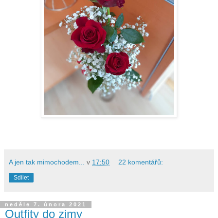
A jen tak mimochodem...
v
17:50
22 komentářů:
Sdílet
neděle 7. února 2021
Outfity do zimy